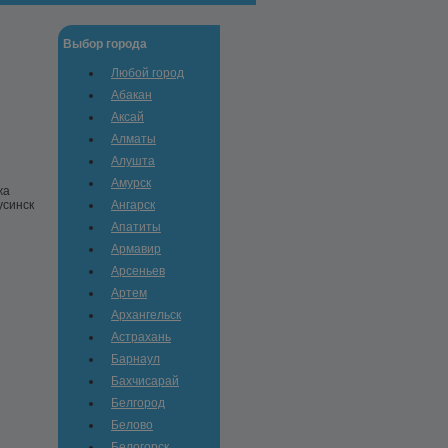
Выбор города
Любой город
Абакан
Аксай
Алматы
Алушта
Амурск
жа
усинск
Ангарск
Апатиты
Армавир
Арсеньев
Артем
Архангельск
Астрахань
Барнаул
Бахчисарай
Белгород
Белово
Белогорск