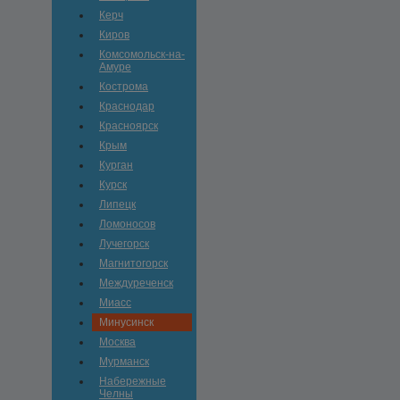
Керч
Киров
Комсомольск-на-
Амуре
Кострома
Краснодар
Красноярск
Крым
Курган
Курск
Липецк
Ломоносов
Лучегорск
Магнитогорск
Междуреченск
Миасс
Минусинск
Москва
Мурманск
Набережные
Челны