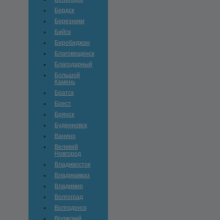
Бердск
Березники
Бийск
Биробиджан
Благовещенск
Благодарный
Большой
Камень
Братск
Брест
Брянск
Буденновск
Ванино
Великий
Новгород
Владивосток
Владикавказ
Владимир
Волгоград
Волгодонск
Волжский