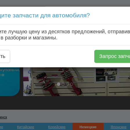
ите запчасти для автомобиля?
Голосовой запрос запчастей: +7 (920) 253 64 22
те лучшую цену из десятков предложений, отправив
Главная
Автозапчасти
Автомагазины
Авторазборки
 в разборки и магазины.
ть
Запрос запч
инск
ие
Китайские
Корейские
Немецкие
Японские