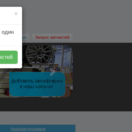
×
 один
Автостатьи
Запрос запчастей
астей
Разборки грузовиков