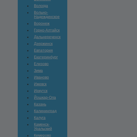
Вологда
Вольно-
Hадеждинское
Воронеж
Горно-Алтайск
Дальнереченск
Дзержинск
Евпатория
Екатеринбург
Елизово
Зима
Иваново
Ижевск
Иркутск
Йошкар-Ола
Казань
Калининград
Калуга
Каменск-
Уральский
Кемерово