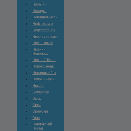
Нальчик
Находка
Невинномысск
Нефтекамск
Нефтеюганск
Нижневартовск
Нижнекамск
Нижний
Новгород
Нижний Тагил
Новокузнецк
Новороссийск
Новосибирск
Нягань
Одинцово
Омск
Орел
Оренбург
Орск
Павловский
Посад