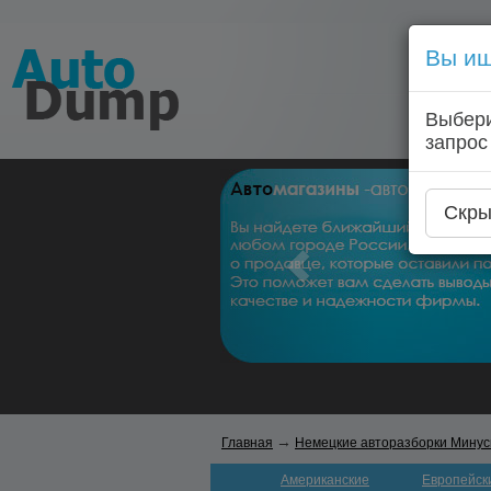
Вы ищ
Выбери
запрос
Скры
→
Главная
Немецкие авторазборки Минус
Американские
Европейск