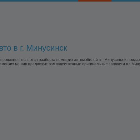
то в г. Минусинск
одавцов, является разборка немецких автомобилей в г. Минусинск и прода
немецких машин предложит вам качественные оригинальные запчасти в г. Мин