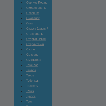
Сергиев Посад
Симферополь
Славянка
Смоленск
Сочи
Спасск-Дальний
Ставрополь
Старый Оскол
Стерлитамак
Сургут
Сызрань
Сыктывкар
Таганрог
Тамбов
Тверь
Тобольск
Тольятти
Томск
Туапсе
Тула