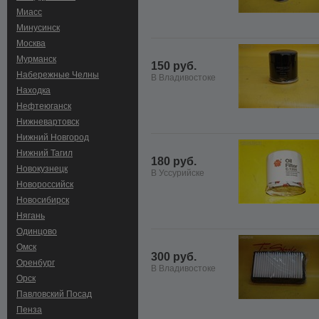
Миасс
Минусинск
Москва
Мурманск
150 руб.
Набережные Челны
В Владивостоке
Находка
Нефтеюганск
Нижневартовск
Нижний Новгород
Нижний Тагил
180 руб.
Новокузнецк
В Уссурийске
Новороссийск
Новосибирск
Нягань
Одинцово
Омск
300 руб.
Оренбург
В Владивостоке
Орск
Павловский Посад
Пенза