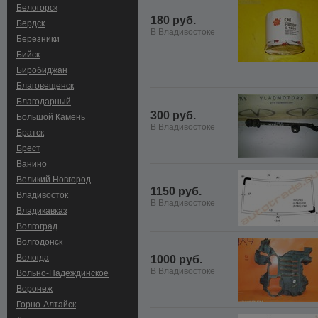
Белогорск
180 руб.
Бердск
В Владивостоке
Березники
Бийск
Биробиджан
Благовещенск
Благодарный
300 руб.
Большой Камень
В Владивостоке
Братск
Брест
Ванино
Великий Новгород
1150 руб.
Владивосток
В Владивостоке
Владикавказ
Волгоград
Волгодонск
Вологда
1000 руб.
В Владивостоке
Вольно-Hадеждинское
Воронеж
Горно-Алтайск