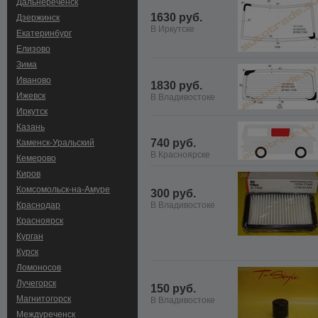
Дальнереченск
1630 руб.
Дзержинск
В Иркутске
Екатеринбург
Елизово
Зима
Иваново
1830 руб.
Ижевск
В Владивостоке
Иркутск
Казань
740 руб.
Каменск-Уральский
В Красноярске
Кемерово
Киров
Комсомольск-на-Амуре
300 руб.
Краснодар
В Владивостоке
Красноярск
Курган
Курск
Ломоносов
Лучегорск
150 руб.
Магнитогорск
В Владивостоке
Междуреченск