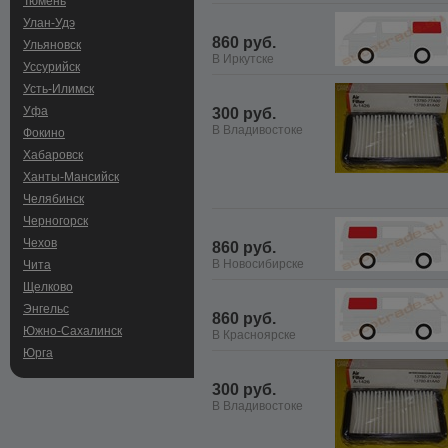
Тюмень
Улан-Удэ
860 руб.
Ульяновск
В Иркутске
Уссурийск
Усть-Илимск
Уфа
300 руб.
В Владивостоке
Фокино
Хабаровск
Ханты-Мансийск
Челябинск
Черногорск
Чехов
860 руб.
В Новосибирске
Чита
Щелково
Энгельс
860 руб.
Южно-Сахалинск
В Красноярске
Юрга
300 руб.
В Владивостоке