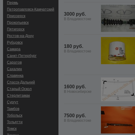
Пермь
Петропавловск-Камчатский
3000 руб.
Приозерск
В Владивостоке
Прокопьевск
Пятигорск
Ростов-на-Дону
Рубцовск
180 руб.
Самара
В Владивостоке
Санкт-Петербург
Саратов
Сахалин
Славянка
Спасск-Дальний
1600 руб.
Старый Оскол
В Новосибирске
Стерлитамак
Сургут
Тамбов
7500 руб.
Тобольск
В Владивостоке
Тольятти
Томск