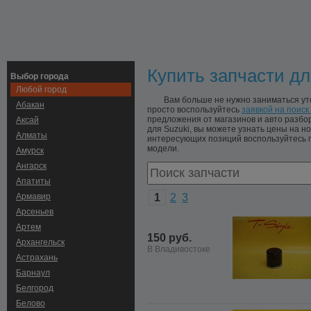
Купить запчасти дл
Выбор города
Любой город
Вам больше не нужно заниматься ут
Абакан
просто воспользуйтесь
заявкой на поиск
предложения от магазинов и авто разб
Аксай
для Suzuki, вы можете узнать цены на но
Алматы
интересующих позиций воспользуйтесь п
модели.
Амурск
Ангарск
Апатиты
Армавир
1
2
3
Арсеньев
Артем
150 руб.
Архангельск
В Владивостоке
Астрахань
Барнаул
Белгород
Белово