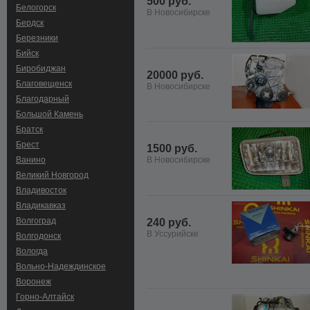
500 руб.
Белогорск
В Новосибирске
Бердск
Березники
Бийск
Биробиджан
20000 руб.
Благовещенск
В Новосибирске
Благодарный
Большой Камень
Братск
Брест
1500 руб.
Ванино
В Новосибирске
Великий Новгород
Владивосток
Владикавказ
Волгоград
240 руб.
В Уссурийске
Волгодонск
Вологда
Вольно-Hадеждинское
Воронеж
Горно-Алтайск