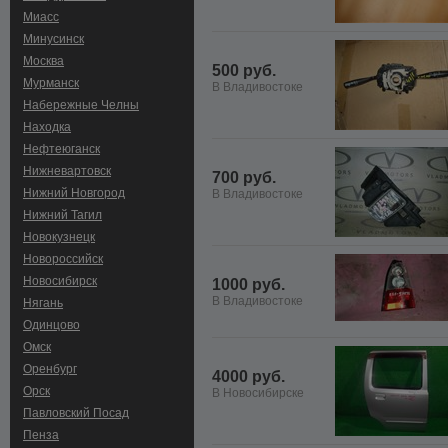
Миасс
Минусинск
Москва
500 руб.
Мурманск
В Владивостоке
Набережные Челны
Находка
Нефтеюганск
Нижневартовск
700 руб.
Нижний Новгород
В Владивостоке
Нижний Тагил
Новокузнецк
Новороссийск
Новосибирск
1000 руб.
В Владивостоке
Нягань
Одинцово
Омск
Оренбург
4000 руб.
Орск
В Новосибирске
Павловский Посад
Пенза