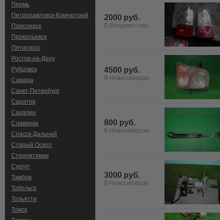
Пермь
Петропавловск-Камчатский
2000 руб.
В Владивостоке
Приозерск
Прокопьевск
Пятигорск
Ростов-на-Дону
Рубцовск
4500 руб.
В Новосибирске
Самара
Санкт-Петербург
Саратов
Сахалин
800 руб.
Славянка
В Новосибирске
Спасск-Дальний
Старый Оскол
Стерлитамак
Сургут
3000 руб.
Тамбов
В Новосибирске
Тобольск
Тольятти
Томск