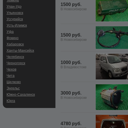
Тюмень
1500 руб.
Улан-Удэ
В Новосибирске
Ульяновск
Уссурийск
Усть-Илимск
Уфа
1500 руб.
Фокино
В Новосибирске
Хабаровск
Ханты-Мансийск
Челябинск
1000 руб.
Черногорск
В Владивостоке
Чехов
Чита
Щелково
Энгельс
3000 руб.
Южно-Сахалинск
В Новосибирске
Юрга
4780 руб.