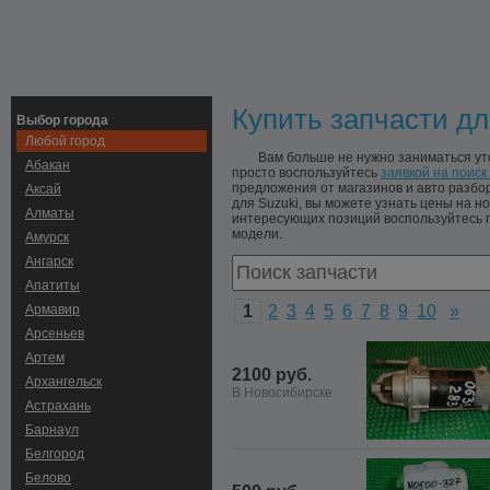
Купить запчасти дл
Выбор города
Любой город
Вам больше не нужно заниматься ут
Абакан
просто воспользуйтесь
заявкой на поиск
предложения от магазинов и авто разб
Аксай
для Suzuki, вы можете узнать цены на но
Алматы
интересующих позиций воспользуйтесь п
модели.
Амурск
Ангарск
Апатиты
Армавир
1
2
3
4
5
6
7
8
9
10
»
Арсеньев
Артем
2100 руб.
Архангельск
В Новосибирске
Астрахань
Барнаул
Белгород
Белово