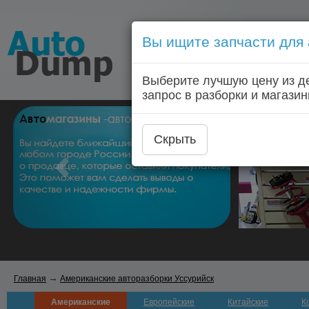
Вы ищите запчасти для
Голосовой запрос запчас
Выберите лучшую цену из д
Главная
Автозапчас
запрос в разборки и магазин
Скрыть
→
Главная
Американские авторазборки Уссурийск
Американские
Европейские
Китайские
К