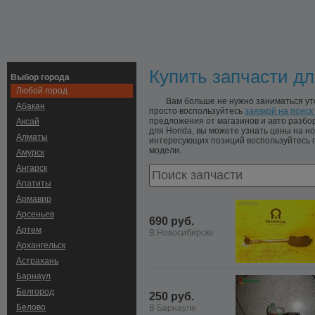
Купить запчасти дл
Выбор города
Любой город
Вам больше не нужно заниматься ут
Абакан
просто воспользуйтесь
заявкой на поиск
предложения от магазинов и авто разб
Аксай
для Honda, вы можете узнать цены на но
Алматы
интересующих позиций воспользуйтесь п
модели.
Амурск
Ангарск
Апатиты
Армавир
Арсеньев
690 руб.
Артем
В Новосибирске
Архангельск
Астрахань
Барнаул
Белгород
250 руб.
Белово
В Барнауле