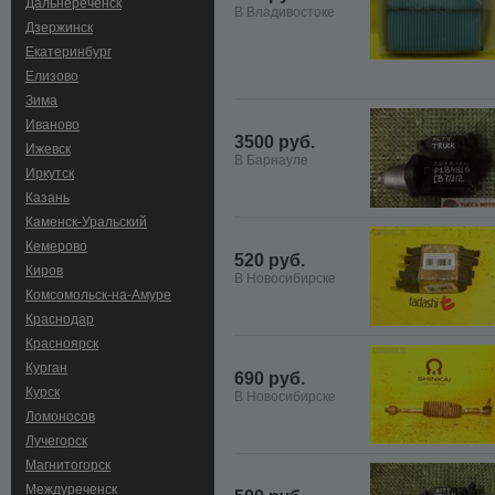
Дальнереченск
В Владивостоке
Дзержинск
Екатеринбург
Елизово
Зима
Иваново
3500 руб.
Ижевск
В Барнауле
Иркутск
Казань
Каменск-Уральский
Кемерово
520 руб.
Киров
В Новосибирске
Комсомольск-на-Амуре
Краснодар
Красноярск
Курган
690 руб.
Курск
В Новосибирске
Ломоносов
Лучегорск
Магнитогорск
Междуреченск