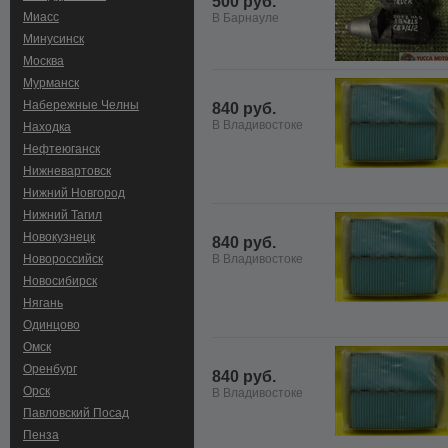
500 руб.
Миасс
В Барнауле
Минусинск
Москва
Мурманск
Набережные Челны
840 руб.
В Владивостоке
Находка
Нефтеюганск
Нижневартовск
Нижний Новгород
Нижний Тагил
Новокузнецк
840 руб.
Новороссийск
В Владивостоке
Новосибирск
Нягань
Одинцово
Омск
Оренбург
840 руб.
Орск
В Владивостоке
Павловский Посад
Пенза