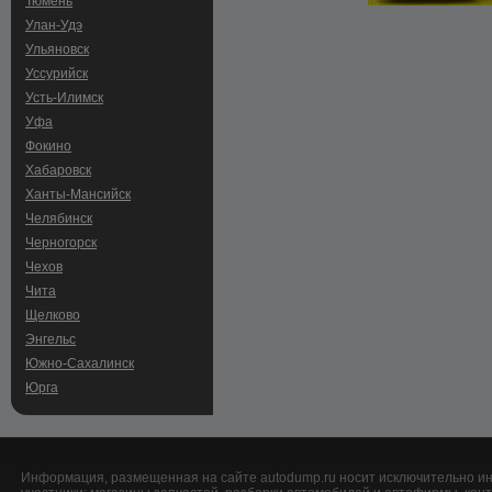
Тюмень
Улан-Удэ
Ульяновск
Уссурийск
Усть-Илимск
Уфа
Фокино
Хабаровск
Ханты-Мансийск
Челябинск
Черногорск
Чехов
Чита
Щелково
Энгельс
Южно-Сахалинск
Юрга
Информация, размещенная на сайте autodump.ru носит исключительно ин