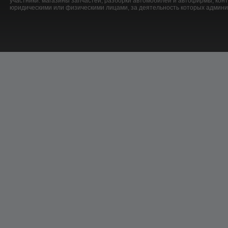
участники: магазины запчастей, разборки автомобилей и автофирмы, ко
юридическими или физическими лицами, за деятельность которых админис