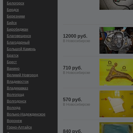
Белогорск
Бердск
Березники
Бийск
Биробиджан
12000 руб.
Благовещенск
В Новосибирске
Благодарный
Большой Камень
Братск
Брест
710 руб.
Ванино
В Новосибирске
Великий Новгород
Владивосток
Владикавказ
Волгоград
570 руб.
Волгодонск
В Новосибирске
Вологда
Вольно-Hадеждинское
Воронеж
Горно-Алтайск
840 руб.