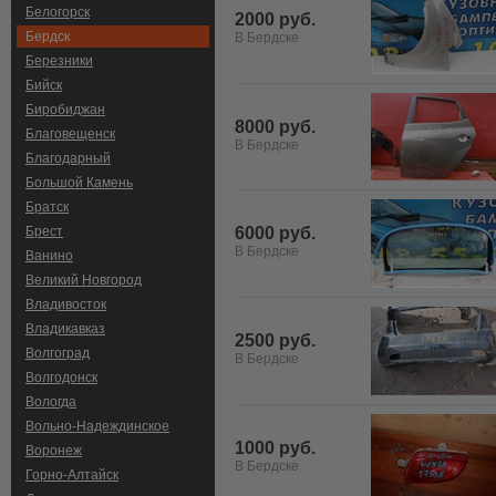
Белогорск
2000 руб.
Бердск
В Бердске
Березники
Бийск
Биробиджан
8000 руб.
Благовещенск
В Бердске
Благодарный
Большой Камень
Братск
Брест
6000 руб.
В Бердске
Ванино
Великий Новгород
Владивосток
Владикавказ
2500 руб.
Волгоград
В Бердске
Волгодонск
Вологда
Вольно-Hадеждинское
1000 руб.
Воронеж
В Бердске
Горно-Алтайск