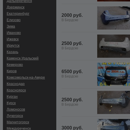
Дальнереченск
Дзержинск
Екатеринбург
2000 руб.
Елизово
В Бердске
Зима
Иваново
Ижевск
2500 руб.
Иркутск
В Бердске
Казань
Каменск-Уральский
Кемерово
Киров
6500 руб.
В Бердске
Комсомольск-на-Амуре
Краснодар
Красноярск
Курган
2500 руб.
Курск
В Бердске
Ломоносов
Лучегорск
Магнитогорск
3000 руб.
Междуреченск