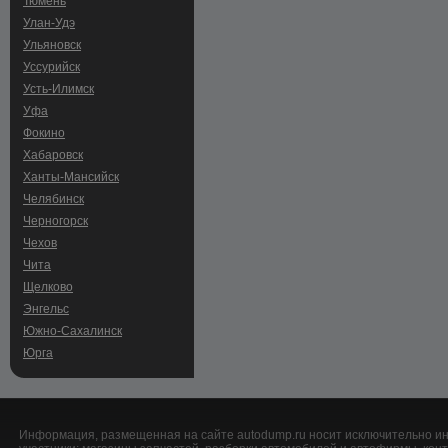
Тюмень
Улан-Удэ
Ульяновск
Уссурийск
Усть-Илимск
Уфа
Фокино
Хабаровск
Ханты-Мансийск
Челябинск
Черногорск
Чехов
Чита
Щелково
Энгельс
Южно-Сахалинск
Юрга
Информация, размещенная на сайте autodump.ru носит исключительно ин