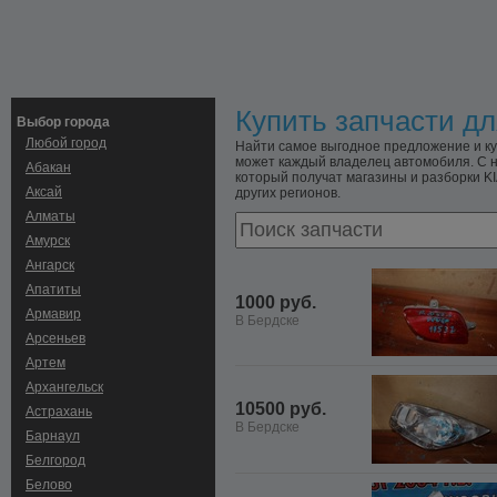
Купить запчасти дл
Выбор города
Любой город
Найти самое выгодное предложение и куп
может каждый владелец автомобиля. С н
Абакан
который получат магазины и разборки KI
Аксай
других регионов.
Алматы
Амурск
Ангарск
Апатиты
1000 руб.
Армавир
В Бердске
Арсеньев
Артем
Архангельск
10500 руб.
Астрахань
В Бердске
Барнаул
Белгород
Белово