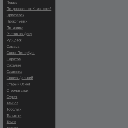
Пермь
Петропавловск-Камчатский
Приозерск
Прокопьевск
Пятигорск
Ростов-на-Дону
Рубцовск
Самара
Санкт-Петербург
Саратов
Сахалин
Славянка
Спасск-Дальний
Старый Оскол
Стерлитамак
Сургут
Тамбов
Тобольск
Тольятти
Томск