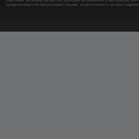
участники: магазины запчастей, разборки автомобилей и автофирмы, ко
юридическими или физическими лицами, за деятельность которых админис