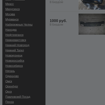
В Бердске
Миасс
Минусинск
Москва
Мурманск
1000 руб.
Набережные Челны
В Бердске
Находка
Нефтеюганск
Нижневартовск
Нижний Новгород
Нижний Тагил
Новокузнецк
Новороссийск
Новосибирск
Нягань
Одинцово
Омск
Оренбург
Орск
Павловский Посад
Пенза