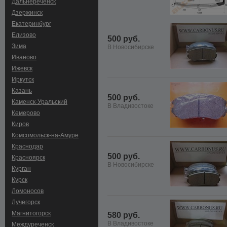
Дальнереченск
Дзержинск
Екатеринбург
Елизово
500 руб.
Зима
В Новосибирске
Иваново
Ижевск
Иркутск
Казань
500 руб.
Каменск-Уральский
В Владивостоке
Кемерово
Киров
Комсомольск-на-Амуре
Краснодар
500 руб.
Красноярск
В Новосибирске
Курган
Курск
Ломоносов
Лучегорск
Магнитогорск
580 руб.
В Владивостоке
Междуреченск