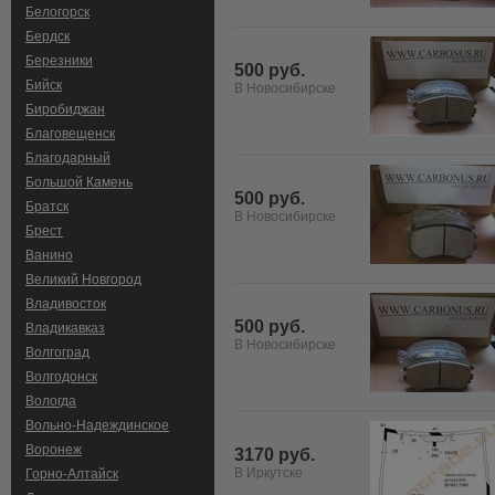
Белогорск
Бердск
Березники
500 руб.
Бийск
В Новосибирске
Биробиджан
Благовещенск
Благодарный
Большой Камень
500 руб.
Братск
В Новосибирске
Брест
Ванино
Великий Новгород
Владивосток
500 руб.
Владикавказ
В Новосибирске
Волгоград
Волгодонск
Вологда
Вольно-Hадеждинское
Воронеж
3170 руб.
В Иркутске
Горно-Алтайск