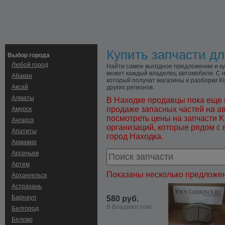
Купить запчасти дл
Выбор города
Любой город
Найти самое выгодное предложение и куп
может каждый владелец автомобиля. С н
Абакан
который получат магазины и разборки KI
Аксай
других регионов.
Алматы
В Находке продавцы пока еще 
продаже запасных частей на а
Амурск
посмотреть цены на запчасти K
Ангарск
организаций, которые рядом с 
Апатиты
город Находка.
Армавир
Арсеньев
Артем
Показаны несколько предложен
Архангельск
Астрахань
Барнаул
580 руб.
В Владивостоке
Белгород
Белово