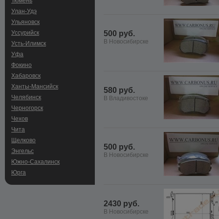
Тюмень
Улан-Удэ
Ульяновск
Уссурийск
500 руб.
В Новосибирске
Усть-Илимск
Уфа
Фокино
Хабаровск
Ханты-Мансийск
580 руб.
Челябинск
В Владивостоке
Черногорск
Чехов
Чита
Щелково
500 руб.
Энгельс
В Новосибирске
Южно-Сахалинск
Юрга
2430 руб.
В Новосибирске