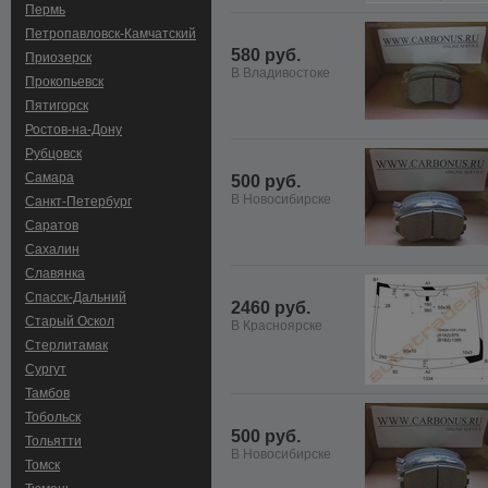
Пермь
Петропавловск-Камчатский
580 руб.
Приозерск
В Владивостоке
Прокопьевск
Пятигорск
Ростов-на-Дону
Рубцовск
Самара
500 руб.
В Новосибирске
Санкт-Петербург
Саратов
Сахалин
Славянка
Спасск-Дальний
2460 руб.
Старый Оскол
В Красноярске
Стерлитамак
Сургут
Тамбов
Тобольск
500 руб.
Тольятти
В Новосибирске
Томск