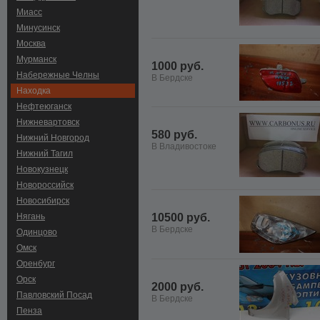
Миасс
Минусинск
Москва
Мурманск
1000 руб.
Набережные Челны
В Бердске
Находка
Нефтеюганск
Нижневартовск
580 руб.
Нижний Новгород
В Владивостоке
Нижний Тагил
Новокузнецк
Новороссийск
Новосибирск
Нягань
10500 руб.
В Бердске
Одинцово
Омск
Оренбург
Орск
2000 руб.
Павловский Посад
В Бердске
Пенза