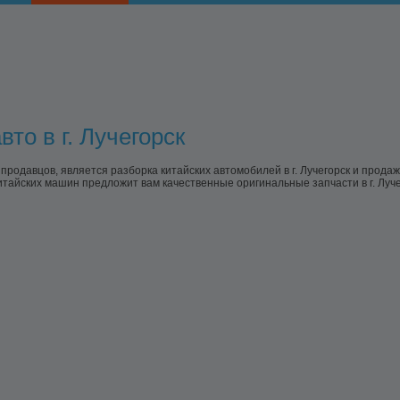
то в г. Лучегорск
одавцов, является разборка китайских автомобилей в г. Лучегорск и прода
итайских машин предложит вам качественные оригинальные запчасти в г. Луч