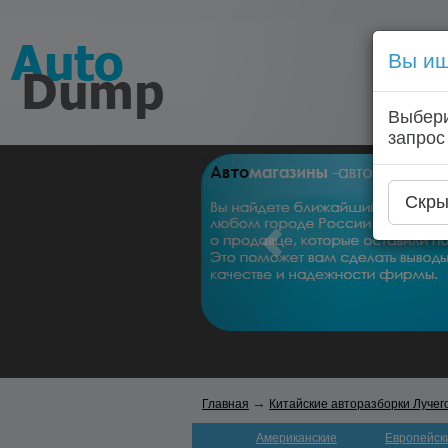
Вы ищ
Выбери
запрос
Скры
→
Главная
Китайские авторазборки Лучег
Американские
Европейск