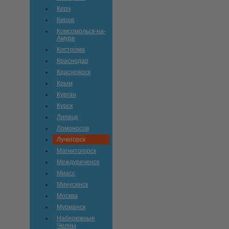
Керч
Киров
Комсомольск-на-
Амуре
Кострома
Краснодар
Красноярск
Крым
Курган
Курск
Липецк
Ломоносов
Лучегорск
Магнитогорск
Междуреченск
Миасс
Минусинск
Москва
Мурманск
Набережные
Челны