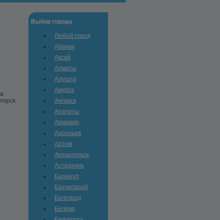
Выбор города
Любой город
Абакан
Аксай
Алматы
Алушта
Амурск
жа
егорск
Ангарск
Апатиты
Армавир
Арсеньев
Артем
Архангельск
Астрахань
Барнаул
Бахчисарай
Белгород
Белово
Белогорск