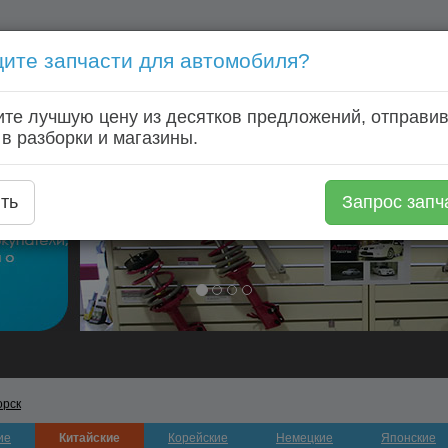
ите запчасти для автомобиля?
Голосовой запрос запчастей: +7 (920) 253 64 22
те лучшую цену из десятков предложений, отправив
Главная
Автозапчасти
Автомагазины
Авторазборки
 в разборки и магазины.
ть
Запрос запч
орск
ие
Китайские
Корейские
Немецкие
Японские