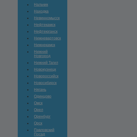
Нальчик
Находка
Невинномысск
Нефтекамск
Нефтеюганск
Нижневартовск
Нижнекамск
Нижний
Новгород
Нижний Тагил
Новокузнецк
Новороссийск
Новосибирск
Нягань
Одинцово
Омск
Орел
Оренбург
Орск
Павловский
Посад