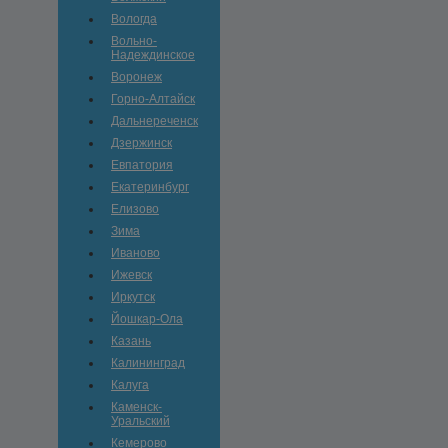
Вологда
Вольно-
Hадеждинское
Воронеж
Горно-Алтайск
Дальнереченск
Дзержинск
Евпатория
Екатеринбург
Елизово
Зима
Иваново
Ижевск
Иркутск
Йошкар-Ола
Казань
Калининград
Калуга
Каменск-
Уральский
Кемерово