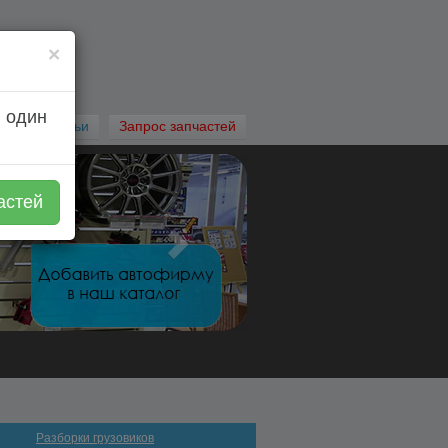
×
 один
Автостатьи
Запрос запчастей
астей
Разборки грузовиков