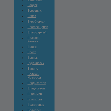
Бердск
Березники
Бийск
Биробиджан
Благовещенск
Благодарный
Большой
Камень
Братск
Брест
Брянск
Буденновск
Ванино
Великий
Новгород
Владивосток
Владикавказ
Владимир
Волгоград
Волгодонск
Волжский