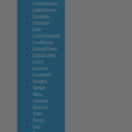
Сергиев Посад
Симферополь
Славянка
Смоленск
Сочи
Спасск-Дальний
Ставрополь
Старый Оскол
Стерлитамак
Сургут
Сызрань
Сыктывкар
Таганрог
Тамбов
Тверь
Тобольск
Тольятти
Томск
Туапсе
Тула