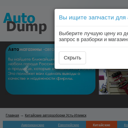
Вы ищите запчасти для
Голосовой запрос запчас
Выберите лучшую цену из д
Главная
Автозапчас
запрос в разборки и магазин
Скрыть
→
Главная
Китайские авторазборки Усть-Илимск
Американские
Европейские
Китайские
Ко