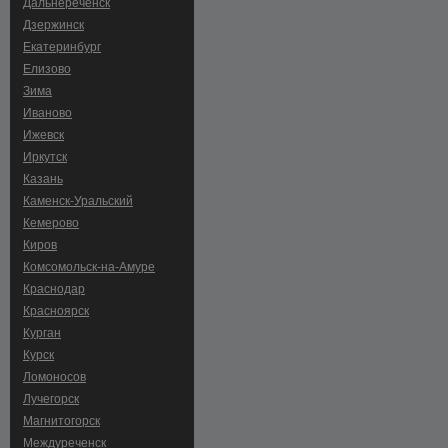
Дальнереченск
Дзержинск
Екатеринбург
Елизово
Зима
Иваново
Ижевск
Иркутск
Казань
Каменск-Уральский
Кемерово
Киров
Комсомольск-на-Амуре
Краснодар
Красноярск
Курган
Курск
Ломоносов
Лучегорск
Магнитогорск
Междуреченск