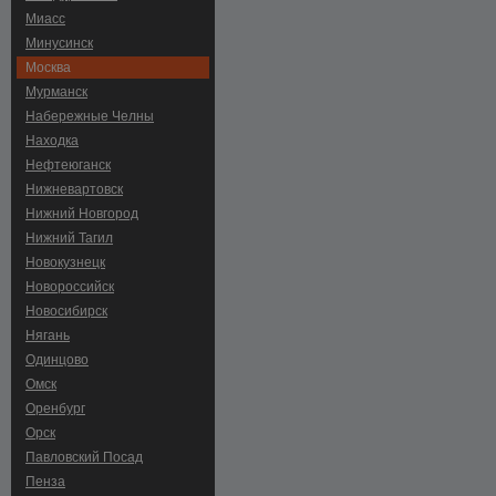
Миасс
Минусинск
Москва
Мурманск
Набережные Челны
Находка
Нефтеюганск
Нижневартовск
Нижний Новгород
Нижний Тагил
Новокузнецк
Новороссийск
Новосибирск
Нягань
Одинцово
Омск
Оренбург
Орск
Павловский Посад
Пенза