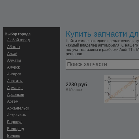
Купить запчасти дл
Выбор города
Любой город
Найти самое выгодное предложение и куп
каждый владелец автомобиля. С нашего 
Абакан
получат магазины и разборки Audi TT в М
Аксай
регионов.
Алматы
Амурск
Ангарск
Апатиты
2230 руб.
Армавир
В Москве
Арсеньев
Артем
Архангельск
Астрахань
Барнаул
Белгород
Белово