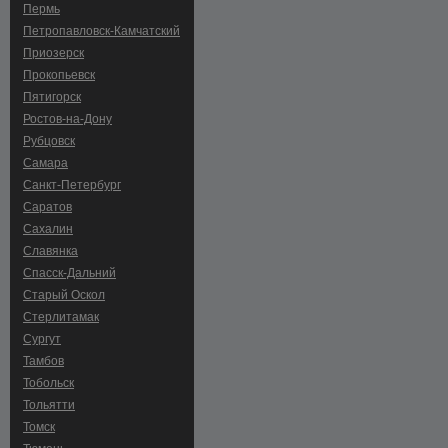
Пермь
Петропавловск-Камчатский
Приозерск
Прокопьевск
Пятигорск
Ростов-на-Дону
Рубцовск
Самара
Санкт-Петербург
Саратов
Сахалин
Славянка
Спасск-Дальний
Старый Оскол
Стерлитамак
Сургут
Тамбов
Тобольск
Тольятти
Томск