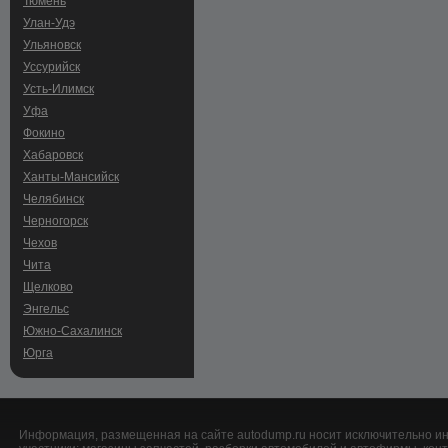
Тюмень
Улан-Удэ
Ульяновск
Уссурийск
Усть-Илимск
Уфа
Фокино
Хабаровск
Ханты-Мансийск
Челябинск
Черногорск
Чехов
Чита
Щелково
Энгельс
Южно-Сахалинск
Юрга
Информация, размещенная на сайте autodump.ru носит исключительно ин