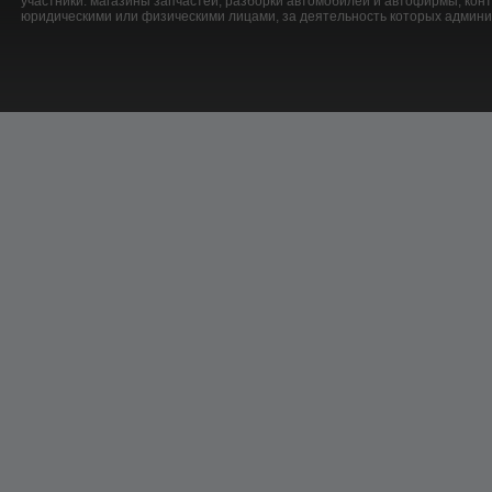
участники: магазины запчастей, разборки автомобилей и автофирмы, ко
юридическими или физическими лицами, за деятельность которых админис