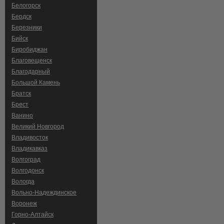
Белогорск
Бердск
Березники
Бийск
Биробиджан
Благовещенск
Благодарный
Большой Камень
Братск
Брест
Ванино
Великий Новгород
Владивосток
Владикавказ
Волгоград
Волгодонск
Вологда
Вольно-Hадеждинское
Воронеж
Горно-Алтайск