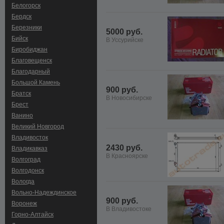
Белогорск
Бердск
Березники
5000 руб.
Бийск
В Уссурийске
Биробиджан
Благовещенск
Благодарный
Большой Камень
900 руб.
Братск
В Новосибирске
Брест
Ванино
Великий Новгород
Владивосток
2430 руб.
Владикавказ
В Красноярске
Волгоград
Волгодонск
Вологда
Вольно-Hадеждинское
900 руб.
Воронеж
В Владивостоке
Горно-Алтайск