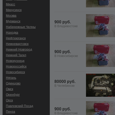
Миасс
Минусинск
Москва
Мурманск
900 руб.
В Владивостоке
Набережные Челны
Находка
Нефтеюганск
Нижневартовск
Нижний Новгород
900 руб.
Нижний Тагил
В Новосибирске
Новокузнецк
Новороссийск
Новосибирск
Нягань
80000 руб.
Одинцово
В Челябинске
Омск
Оренбург
Орск
Павловский Посад
900 руб.
Пенза
В Владивостоке