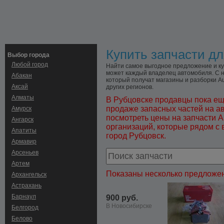
Купить запчасти дл
Выбор города
Любой город
Найти самое выгодное предложение и куп
может каждый владелец автомобиля. С н
Абакан
который получат магазины и разборки Au
Аксай
других регионов.
Алматы
В Рубцовске продавцы пока ещ
продаже запасных частей на а
Амурск
посмотреть цены на запчасти A
Ангарск
организаций, которые рядом с 
Апатиты
город Рубцовск.
Армавир
Арсеньев
Артем
Показаны несколько предложен
Архангельск
Астрахань
Барнаул
900 руб.
В Новосибирске
Белгород
Белово