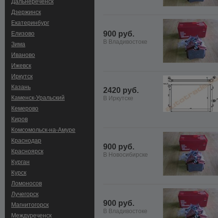
Дальнереченск
Дзержинск
Екатеринбург
900 руб.
Елизово
В Владивостоке
Зима
Иваново
Ижевск
Иркутск
Казань
2420 руб.
Каменск-Уральский
В Иркутске
Кемерово
Киров
Комсомольск-на-Амуре
Краснодар
900 руб.
Красноярск
В Новосибирске
Курган
Курск
Ломоносов
Лучегорск
900 руб.
Магнитогорск
В Владивостоке
Междуреченск