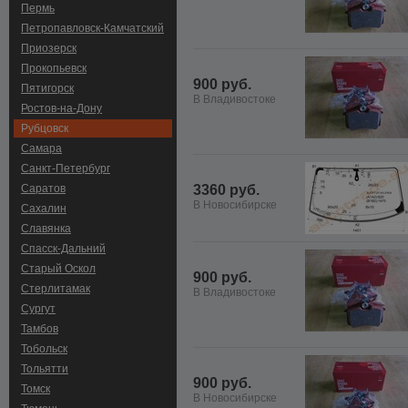
Пермь
Петропавловск-Камчатский
Приозерск
Прокопьевск
900 руб.
Пятигорск
В Владивостоке
Ростов-на-Дону
Рубцовск
Самара
Санкт-Петербург
Саратов
3360 руб.
В Новосибирске
Сахалин
Славянка
Спасск-Дальний
Старый Оскол
900 руб.
Стерлитамак
В Владивостоке
Сургут
Тамбов
Тобольск
Тольятти
900 руб.
Томск
В Новосибирске