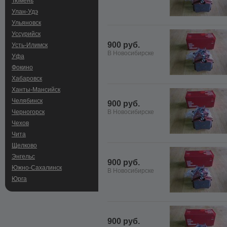
Тюмень
Улан-Удэ
Ульяновск
Уссурийск
900 руб.
Усть-Илимск
В Новосибирске
Уфа
Фокино
Хабаровск
Ханты-Мансийск
Челябинск
900 руб.
Черногорск
В Новосибирске
Чехов
Чита
Щелково
Энгельс
900 руб.
Южно-Сахалинск
В Новосибирске
Юрга
900 руб.