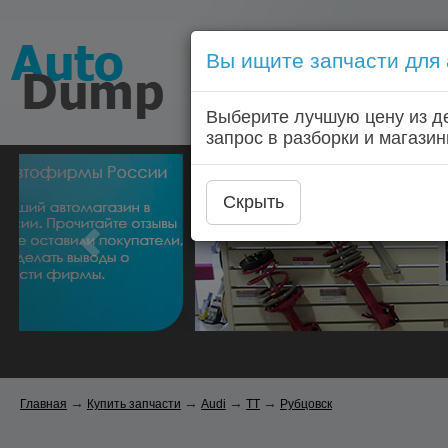
Вы ищите запчасти для
Голосовой запрос запчас
Выберите лучшую цену из д
Главная
Автозапчас
запрос в разборки и магазин
Скрыть
→
→
→
→
Главная
Купить запчасти
Audi
TT
Рубцовск