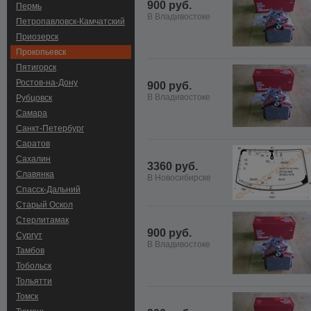
900 руб.
Пермь
В Владивостоке
Петропавловск-Камчатский
Приозерск
Прокопьевск
Пятигорск
Ростов-на-Дону
900 руб.
В Владивостоке
Рубцовск
Самара
Санкт-Петербург
Саратов
Сахалин
3360 руб.
Славянка
В Новосибирске
Спасск-Дальний
Старый Оскол
Стерлитамак
900 руб.
Сургут
В Владивостоке
Тамбов
Тобольск
Тольятти
Томск