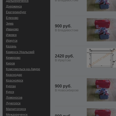
В Владивостоке
Дальнереченск
Дзержинск
Екатеринбург
Елизово
Зима
900 руб.
Иваново
В Владивостоке
Ижевск
Иркутск
Казань
Каменск-Уральский
2420 руб.
Кемерово
В Иркутске
Киров
Комсомольск-на-Амуре
Краснодар
Красноярск
900 руб.
Курган
В Новосибирске
Курск
Ломоносов
Лучегорск
Магнитогорск
Междуреченск