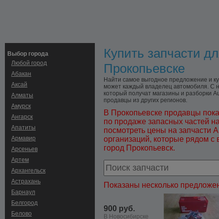
Купить запчасти дл
Выбор города
Любой город
Прокопьевске
Абакан
Найти самое выгодное предложение и куп
Аксай
может каждый владелец автомобиля. С н
который получат магазины и разборки Aud
Алматы
продавцы из других регионов.
Амурск
В Прокопьевске продавцы пока
Ангарск
по продаже запасных частей н
Апатиты
посмотреть цены на запчасти A
Армавир
организаций, которые рядом с 
город Прокопьевск.
Арсеньев
Артем
Архангельск
Астрахань
Показаны несколько предложен
Барнаул
Белгород
900 руб.
Белово
В Новосибирске