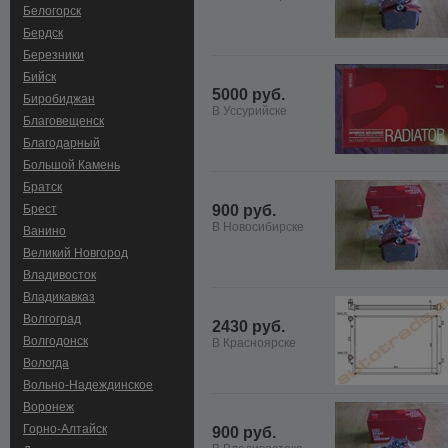
Белогорск
Бердск
Березники
Бийск
5000 руб.
Биробиджан
В Уссурийске
Благовещенск
Благодарный
Большой Камень
Братск
Брест
900 руб.
В Новосибирске
Ванино
Великий Новгород
Владивосток
Владикавказ
Волгоград
2430 руб.
Волгодонск
В Красноярске
Вологда
Вольно-Hадеждинское
Воронеж
Горно-Алтайск
900 руб.