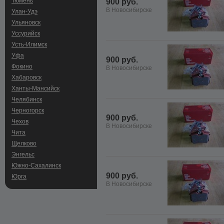
Тюмень
900 руб.
В Новосибирске
Улан-Удэ
Ульяновск
Уссурийск
Усть-Илимск
Уфа
900 руб.
Фокино
В Новосибирске
Хабаровск
Ханты-Мансийск
Челябинск
Черногорск
900 руб.
Чехов
В Новосибирске
Чита
Щелково
Энгельс
Южно-Сахалинск
900 руб.
Юрга
В Новосибирске