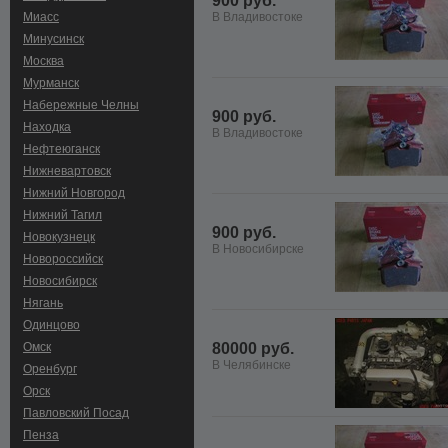
900 руб.
Миасс
В Владивостоке
Минусинск
Москва
Мурманск
Набережные Челны
900 руб.
Находка
В Владивостоке
Нефтеюганск
Нижневартовск
Нижний Новгород
Нижний Тагил
900 руб.
Новокузнецк
В Новосибирске
Новороссийск
Новосибирск
Нягань
Одинцово
Омск
80000 руб.
В Челябинске
Оренбург
Орск
Павловский Посад
Пенза