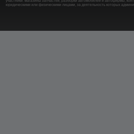
участники: магазины запчастей, разборки автомобилей и автофирмы, ко
юридическими или физическими лицами, за деятельность которых админис