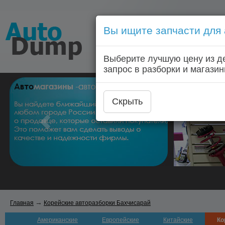
Вы ищите запчасти для
Голосовой запрос запчас
Выберите лучшую цену из д
Главная
Автозапчас
запрос в разборки и магазин
Скрыть
→
Главная
Корейские авторазборки Бахчисарай
Американские
Европейские
Китайские
Ко