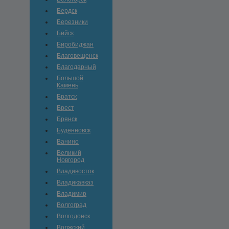
Бердск
Березники
Бийск
Биробиджан
Благовещенск
Благодарный
Большой
Камень
Братск
Брест
Брянск
Буденновск
Ванино
Великий
Новгород
Владивосток
Владикавказ
Владимир
Волгоград
Волгодонск
Волжский