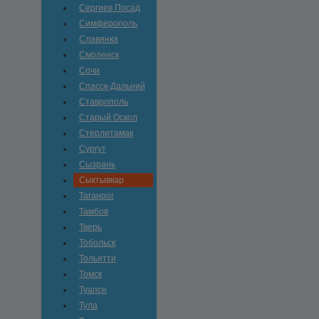
Сергиев Посад
Симферополь
Славянка
Смоленск
Сочи
Спасск-Дальний
Ставрополь
Старый Оскол
Стерлитамак
Сургут
Сызрань
Сыктывкар
Таганрог
Тамбов
Тверь
Тобольск
Тольятти
Томск
Туапсе
Тула