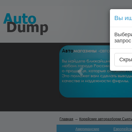
Вы ищ
Выбери
запрос
Скры
→
Главная
Корейские авторазборки Сыкт
Американские
Европейск