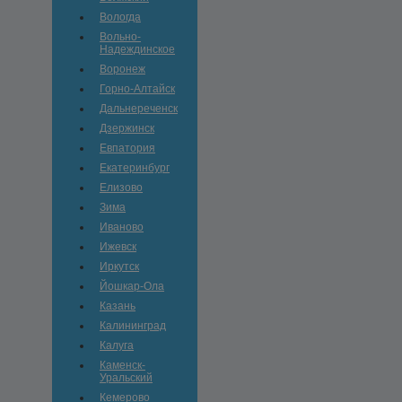
Вологда
Вольно-
Hадеждинское
Воронеж
Горно-Алтайск
Дальнереченск
Дзержинск
Евпатория
Екатеринбург
Елизово
Зима
Иваново
Ижевск
Иркутск
Йошкар-Ола
Казань
Калининград
Калуга
Каменск-
Уральский
Кемерово