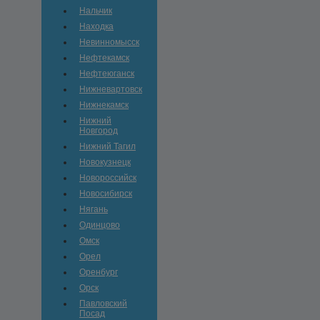
Нальчик
Находка
Невинномысск
Нефтекамск
Нефтеюганск
Нижневартовск
Нижнекамск
Нижний
Новгород
Нижний Тагил
Новокузнецк
Новороссийск
Новосибирск
Нягань
Одинцово
Омск
Орел
Оренбург
Орск
Павловский
Посад