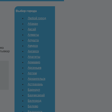
Выбор города
Любой город
Абакан
Аксай
Алматы
Алушта
Амурск
ажа
ктывкар
Ангарск
Апатиты
Армавир
Арсеньев
Артем
Архангельск
Астрахань
Барнаул
Бахчисарай
Белгород
Белово
Белогорск