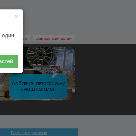
×
 один
Автостатьи
Запрос запчастей
астей
Разборки грузовиков