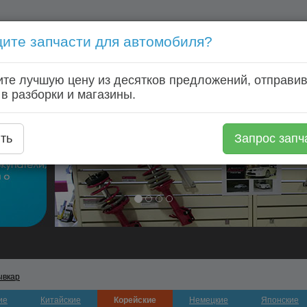
ите запчасти для автомобиля?
Голосовой запрос запчастей: +7 (920) 253 64 22
те лучшую цену из десятков предложений, отправив
Главная
Автозапчасти
Автомагазины
Авторазборки
 в разборки и магазины.
ть
Запрос запч
ывкар
ие
Китайские
Корейские
Немецкие
Японские