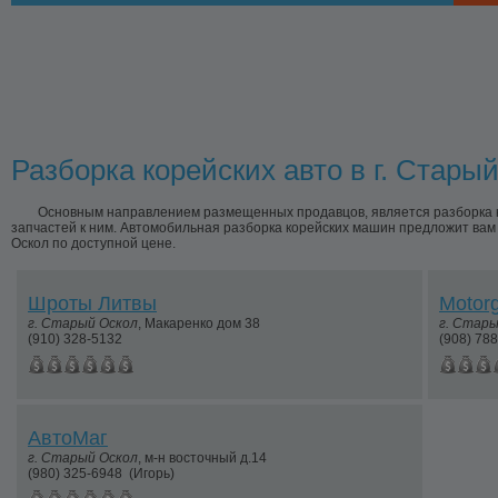
Разборка корейских авто в г. Стары
Основным направлением размещенных продавцов, является разборка к
запчастей к ним. Автомобильная разборка корейских машин предложит вам 
Оскол по доступной цене.
Шроты Литвы
Motor
г.
Старый Оскол
,
Макаренко дом 38
г.
Стары
(910) 328-5132
(908) 78
АвтоМаг
г.
Старый Оскол
,
м-н восточный д.14
(980) 325-6948
(Игорь)