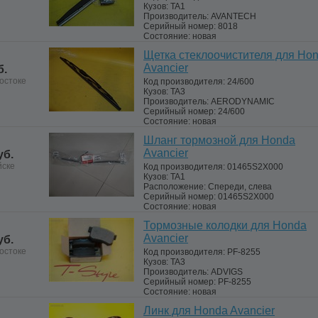
Кузов:
TA1
Производитель:
AVANTECH
Серийный номер:
8018
Состояние:
новая
Щетка стеклоочистителя для Ho
Avancier
б.
остоке
Код производителя:
24/600
Кузов:
TA3
Производитель:
AERODYNAMIC
Серийный номер:
24/600
Состояние:
новая
Шланг тормозной для Honda
Avancier
уб.
йске
Код производителя:
01465S2X000
Кузов:
TA1
Расположение:
Спереди, слева
Серийный номер:
01465S2X000
Состояние:
новая
Тормозные колодки для Honda
Avancier
уб.
остоке
Код производителя:
PF-8255
Кузов:
TA3
Производитель:
ADVIGS
Серийный номер:
PF-8255
Состояние:
новая
Линк для Honda Avancier