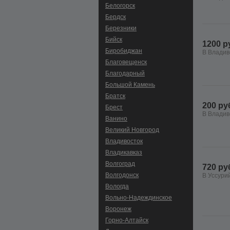
Белогорск
Бердск
Березники
Бийск
1200 р
Биробиджан
В Владив
Благовещенск
Благодарный
Большой Камень
Братск
200 ру
Брест
В Владив
Ванино
Великий Новгород
Владивосток
Владикавказ
Волгоград
720 ру
Волгодонск
В Уссури
Вологда
Вольно-Hадеждинское
Воронеж
Горно-Алтайск