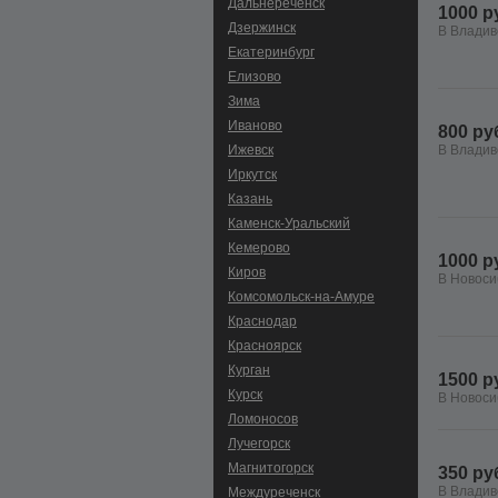
Дальнереченск
1000 р
Дзержинск
В Владив
Екатеринбург
Елизово
Зима
Иваново
800 ру
Ижевск
В Владив
Иркутск
Казань
Каменск-Уральский
Кемерово
1000 р
Киров
В Новоси
Комсомольск-на-Амуре
Краснодар
Красноярск
Курган
1500 р
Курск
В Новоси
Ломоносов
Лучегорск
Магнитогорск
350 ру
В Владив
Междуреченск