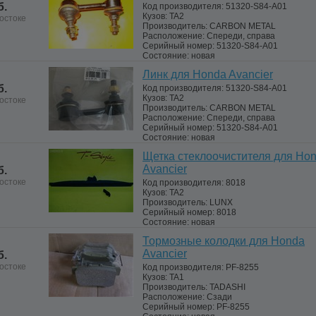
б.
Код производителя:
51320-S84-A01
Кузов:
TA2
остоке
Производитель:
CARBON METAL
Расположение:
Спереди, справа
Серийный номер:
51320-S84-A01
Состояние:
новая
Линк для Honda Avancier
б.
Код производителя:
51320-S84-A01
Кузов:
TA2
остоке
Производитель:
CARBON METAL
Расположение:
Спереди, справа
Серийный номер:
51320-S84-A01
Состояние:
новая
Щетка стеклоочистителя для Ho
Avancier
б.
остоке
Код производителя:
8018
Кузов:
TA2
Производитель:
LUNX
Серийный номер:
8018
Состояние:
новая
Тормозные колодки для Honda
Avancier
б.
остоке
Код производителя:
PF-8255
Кузов:
TA1
Производитель:
TADASHI
Расположение:
Сзади
Серийный номер:
PF-8255