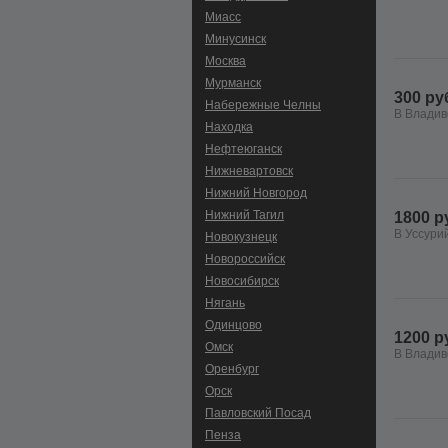
Миасс
Минусинск
Москва
Мурманск
300 ру
Набережные Челны
В Владив
Находка
Нефтеюганск
Нижневартовск
Нижний Новгород
Нижний Тагил
1800 р
В Уссури
Новокузнецк
Новороссийск
Новосибирск
Нягань
Одинцово
1200 р
Омск
В Владив
Оренбург
Орск
Павловский Посад
Пенза