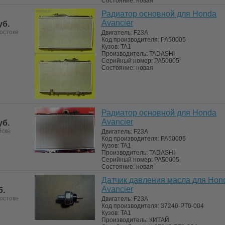
Состояние:
новая
Радиатор основной для Honda
Avancier
уб.
остоке
Двигатель:
F23A
Код производителя:
PA50005
Кузов:
TA1
Производитель:
TADASHI
Серийный номер:
PA50005
Состояние:
новая
Радиатор основной для Honda
Avancier
уб.
йске
Двигатель:
F23A
Код производителя:
PA50005
Кузов:
TA1
Производитель:
TADASHI
Серийный номер:
PA50005
Состояние:
новая
Датчик давления масла для Hon
Avancier
б.
остоке
Двигатель:
F23A
Код производителя:
37240-PT0-004
Кузов:
TA1
Производитель:
КИТАЙ