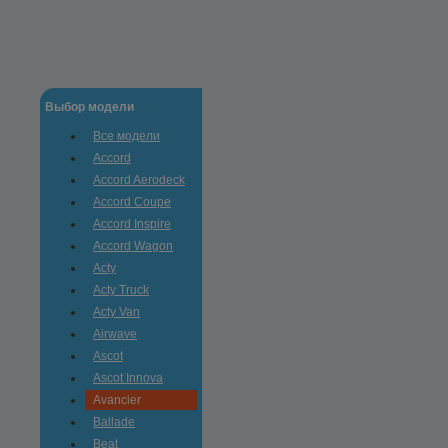
Выбор модели
Все модели
Accord
Accord Aerodeck
Accord Coupe
Accord Inspire
Accord Wagon
Acty
Acty Truck
Acty Van
Airwave
Ascot
Ascot Innova
Avancier
Ballade
Beat