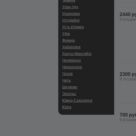
Тюмень
Улан-Удэ
Ульяновск
2440 р
В Владив
Уссурийск
Усть-Илимск
Уфа
Фокино
Хабаровск
Ханты-Мансийск
Челябинск
Черногорск
Чехов
2300 р
В Уссури
Чита
Щелково
Энгельс
Южно-Сахалинск
Юрга
700 ру
В Владив