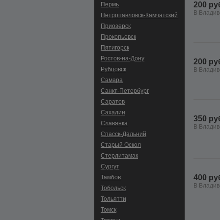
200 ру
Пермь
В Владив
Петропавловск-Камчатский
Приозерск
Прокопьевск
Пятигорск
Ростов-на-Дону
200 ру
Рубцовск
В Владив
Самара
Санкт-Петербург
Саратов
Сахалин
350 ру
Славянка
В Владив
Спасск-Дальний
Старый Оскол
Стерлитамак
Сургут
400 ру
Тамбов
В Владив
Тобольск
Тольятти
Томск