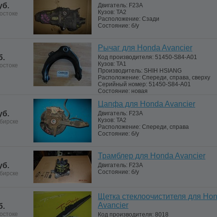
уб.
Двигатель:
F23A
Кузов:
TA2
остоке
Расположение:
Сзади
Состояние:
б/у
Рычаг для Honda Avancier
б.
Код производителя:
51450-S84-A01
Кузов:
TA1
остоке
Производитель:
SHIH HSIANG
Расположение:
Спереди, справа, сверху
Серийный номер:
51450-S84-A01
Состояние:
новая
Цапфа для Honda Avancier
уб.
Двигатель:
F23A
Кузов:
TA2
бирске
Расположение:
Спереди, справа
Состояние:
б/у
Трамблер для Honda Avancier
уб.
Двигатель:
F23A
Состояние:
б/у
бирске
Щетка стеклоочистителя для Ho
Avancier
б.
остоке
Код производителя:
8018