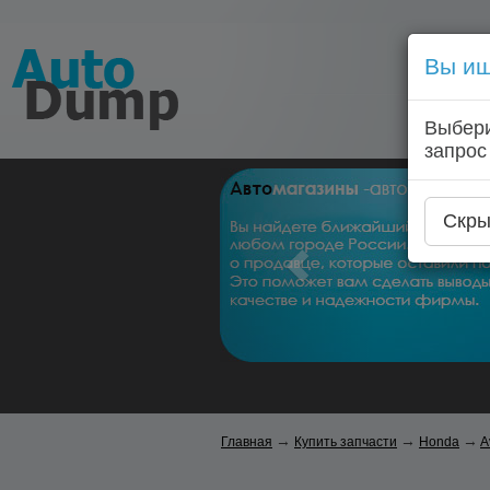
Вы ищ
Выбери
запрос
Скры
→
→
→
Главная
Купить запчасти
Honda
A