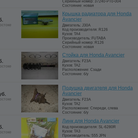
Серийный номер:
37240-PT0-004
Состояние:
новая
Крышка радиатора для Honda
Avancier
б.
остоке
Двигатель:
J30A
Код производителя:
R126
Кузов:
TA4
Производитель:
FUTABA
Серийный номер:
R126
Состояние:
новая
Стойка для Honda Avancier
б.
Двигатель:
F23A
Кузов:
TA2
остоке
Расположение:
Сзади
Состояние:
б/у
Подушка двигателя для Honda
Avancier
уб.
остоке
Двигатель:
F23A
Кузов:
TA2
Расположение:
Спереди, слева
Состояние:
б/у
Линк для Honda Avancier
б.
Код производителя:
SL-6280R
Кузов:
TA3
остоке
Производитель:
555 JPN