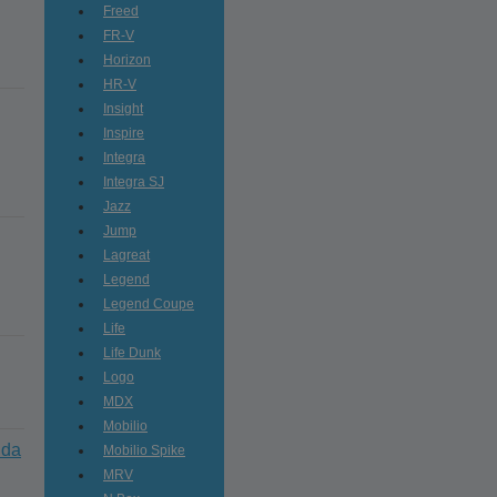
Freed
FR-V
Horizon
HR-V
Insight
Inspire
Integra
Integra SJ
Jazz
Jump
Lagreat
Legend
Legend Coupe
Life
Life Dunk
Logo
MDX
Mobilio
nda
Mobilio Spike
MRV