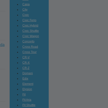
Capa
City
Civic
Civic Ferio
Civic Hybrid
Civic Shuttle
Civic Wagon
Concerto
nda
Cross Road
Cross Tour
CR-V
CR-X
CR-Z
Domani
Edix
Element
Elysion
Fit
Fit Aria
Fit Shuttle