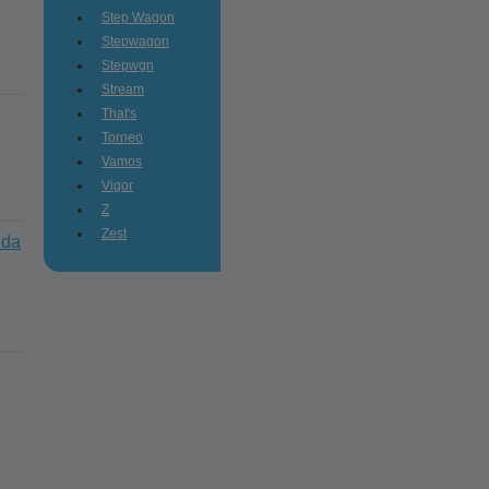
Step Wagon
Stepwagon
Stepwgn
Stream
That's
Torneo
Vamos
Vigor
Z
Zest
nda