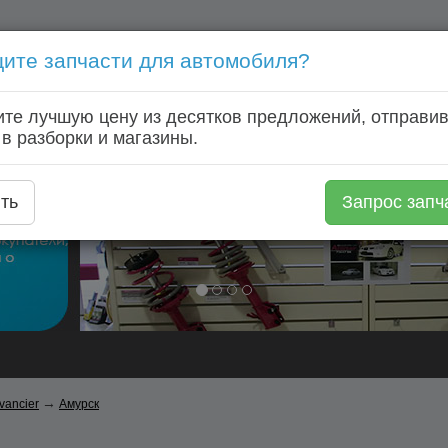
ите запчасти для автомобиля?
Голосовой запрос запчастей: +7 (920) 253 64 22
те лучшую цену из десятков предложений, отправив
Главная
Автозапчасти
Автомагазины
Авторазборки
 в разборки и магазины.
ть
Запрос запч
→
vancier
Амурск