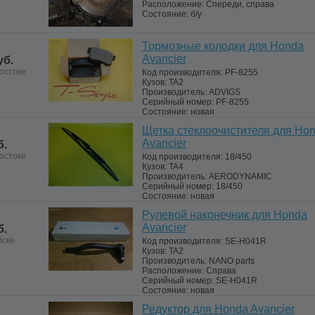
Расположение:
Спереди, справа
Состояние:
б/у
Тормозные колодки для Honda
Avancier
уб.
остоке
Код производителя:
PF-8255
Кузов:
TA2
Производитель:
ADVIGS
Серийный номер:
PF-8255
Состояние:
новая
Щетка стеклоочистителя для Ho
Avancier
б.
остоке
Код производителя:
18/450
Кузов:
TA4
Производитель:
AERODYNAMIC
Серийный номер:
18/450
Состояние:
новая
Рулевой наконечник для Honda
Avancier
б.
йске
Код производителя:
SE-H041R
Кузов:
TA2
Производитель:
NANO parts
Расположение:
Справа
Серийный номер:
SE-H041R
Состояние:
новая
Редуктор для Honda Avancier