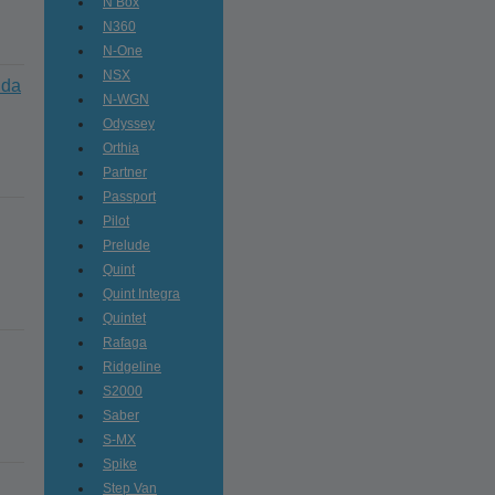
N Box
N360
N-One
NSX
nda
N-WGN
Odyssey
Orthia
Partner
Passport
Pilot
Prelude
Quint
Quint Integra
Quintet
Rafaga
Ridgeline
S2000
Saber
S-MX
Spike
Step Van