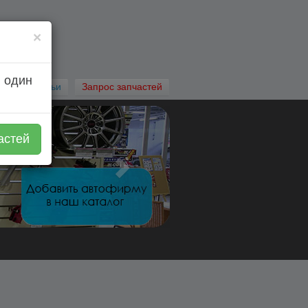
×
 один
Автостатьи
Запрос запчастей
астей