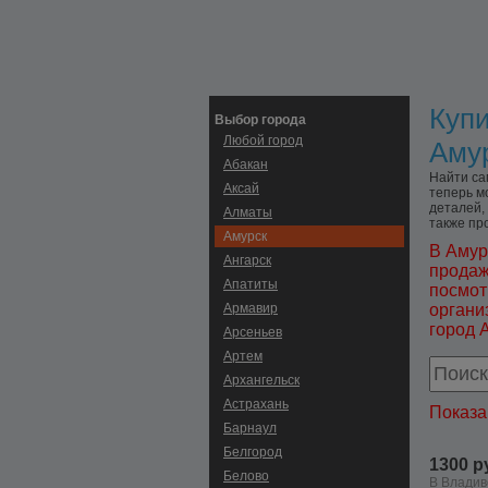
Купи
Выбор города
Любой город
Аму
Абакан
Найти са
Аксай
теперь м
деталей,
Алматы
также пр
Амурск
В Амур
Ангарск
продаж
Апатиты
посмот
Армавир
органи
город 
Арсеньев
Артем
Архангельск
Астрахань
Показа
Барнаул
Белгород
1300 р
Белово
В Владив