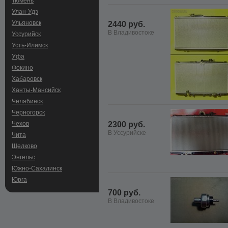
Тюмень
Улан-Удэ
Ульяновск
2440 руб.
В Владивостоке
Уссурийск
Усть-Илимск
Уфа
Фокино
Хабаровск
Ханты-Мансийск
Челябинск
Черногорск
Чехов
2300 руб.
В Уссурийске
Чита
Щелково
Энгельс
Южно-Сахалинск
Юрга
700 руб.
В Владивостоке