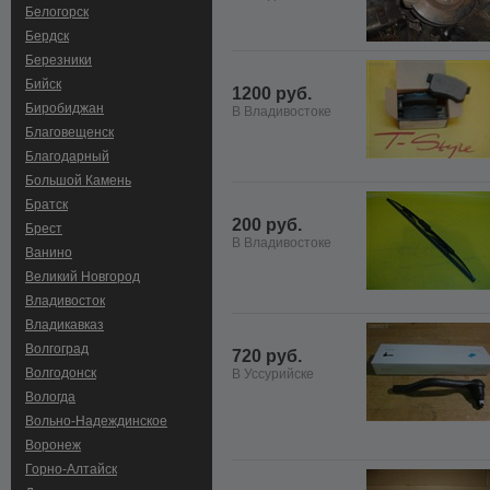
Белогорск
Бердск
Березники
Бийск
1200 руб.
Биробиджан
В Владивостоке
Благовещенск
Благодарный
Большой Камень
Братск
200 руб.
Брест
В Владивостоке
Ванино
Великий Новгород
Владивосток
Владикавказ
Волгоград
720 руб.
Волгодонск
В Уссурийске
Вологда
Вольно-Hадеждинское
Воронеж
Горно-Алтайск