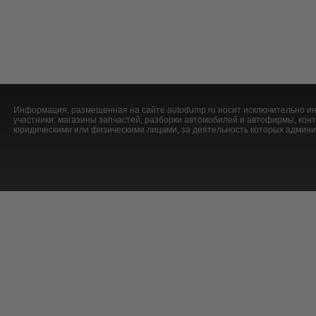
Информация, размещенная на сайте autodump.ru носит исключительно ин
участники: магазины запчастей, разборки автомобилей и автофирмы, ко
юридическими или физическими лицами, за деятельность которых админис