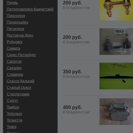
200 руб.
Пермь
В Владивостоке
Петропавловск-Камчатский
Приозерск
Прокопьевск
Пятигорск
Ростов-на-Дону
200 руб.
Рубцовск
В Владивостоке
Самара
Санкт-Петербург
Саратов
Сахалин
350 руб.
Славянка
В Владивостоке
Спасск-Дальний
Старый Оскол
Стерлитамак
Сургут
400 руб.
Тамбов
В Владивостоке
Тобольск
Тольятти
Томск