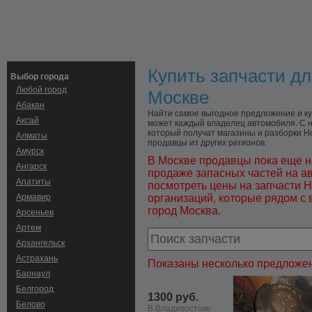
Купить запчасти дл
Выбор города
Любой город
Москве
Абакан
Найти самое выгодное предложение и куп
Аксай
может каждый владелец автомобиля. С н
который получат магазины и разборки Hon
Алматы
продавцы из других регионов.
Амурск
В Москве продавцы пока еще н
Ангарск
продаже запасных частей на а
Апатиты
посмотреть цены на запчасти H
Армавир
организаций, которые рядом с 
город Москва.
Арсеньев
Артем
Архангельск
Астрахань
Показаны несколько предложен
Барнаул
Белгород
1300 руб.
Белово
В Владивостоке