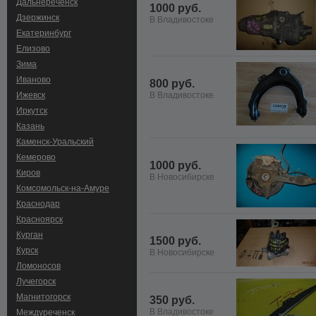
Дальнереченск
1000 руб.
Дзержинск
В Владивостоке
Екатеринбург
Елизово
Зима
Иваново
800 руб.
Ижевск
В Владивостоке
Иркутск
Казань
Каменск-Уральский
Кемерово
1000 руб.
Киров
В Новосибирске
Комсомольск-на-Амуре
Краснодар
Красноярск
Курган
1500 руб.
Курск
В Новосибирске
Ломоносов
Лучегорск
Магнитогорск
350 руб.
В Владивостоке
Междуреченск