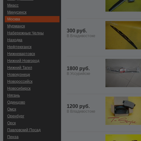
Миасс
Минусинск
Москва
Мурманск
300 руб.
Набережные Челны
В Владивостоке
Находка
Нефтеюганск
Нижневартовск
Нижний Новгород
Нижний Тагил
1800 руб.
В Уссурийске
Новокузнецк
Новороссийск
Новосибирск
Нягань
Одинцово
1200 руб.
Омск
В Владивостоке
Оренбург
Орск
Павловский Посад
Пенза