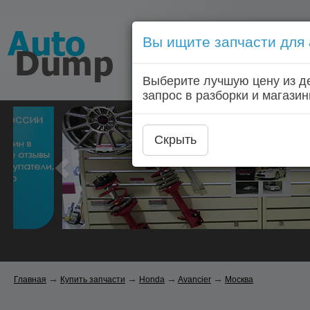
Вы ищите запчасти для
Голосовой запрос запчас
Выберите лучшую цену из д
Главная
Автозапчас
запрос в разборки и магазин
Скрыть
→
→
→
→
Главная
Купить запчасти
Honda
Avancier
Москва