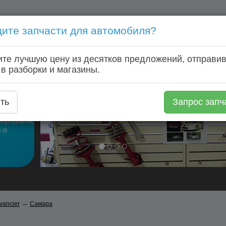
ите запчасти для автомобиля?
Голосовой запрос запчастей: +7 (920) 253 64 22
те лучшую цену из десятков предложений, отправив
Главная
Автозапчасти
Автомагазины
Авторазборки
 в разборки и магазины.
ть
Запрос запч
→
vancier
Самара