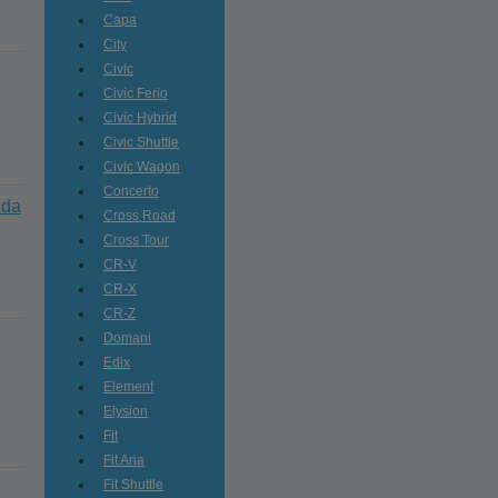
Capa
City
Civic
Civic Ferio
Civic Hybrid
Civic Shuttle
Civic Wagon
Concerto
nda
Cross Road
Cross Tour
CR-V
CR-X
CR-Z
Domani
Edix
Element
Elysion
Fit
Fit Aria
Fit Shuttle