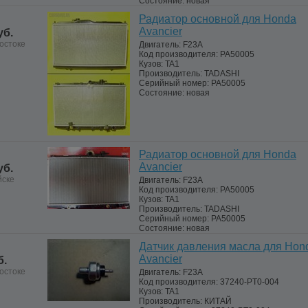
Состояние:
новая
Радиатор основной для Honda
Avancier
уб.
остоке
Двигатель:
F23A
Код производителя:
PA50005
Кузов:
TA1
Производитель:
TADASHI
Серийный номер:
PA50005
Состояние:
новая
Радиатор основной для Honda
Avancier
уб.
йске
Двигатель:
F23A
Код производителя:
PA50005
Кузов:
TA1
Производитель:
TADASHI
Серийный номер:
PA50005
Состояние:
новая
Датчик давления масла для Hon
Avancier
б.
остоке
Двигатель:
F23A
Код производителя:
37240-PT0-004
Кузов:
TA1
Производитель:
КИТАЙ