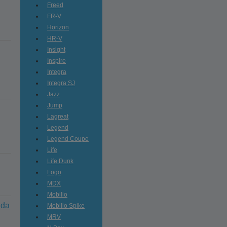
Freed
FR-V
Horizon
HR-V
Insight
Inspire
Integra
Integra SJ
Jazz
Jump
Lagreat
Legend
Legend Coupe
Life
Life Dunk
Logo
MDX
Mobilio
nda
Mobilio Spike
MRV