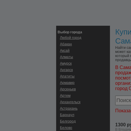
Купи
Выбор города
Любой город
Сам
Абакан
Найти са
Аксай
может ка
который 
Алматы
продавцы
Амурск
В Сама
Ангарск
продаж
Апатиты
посмот
Армавир
органи
город 
Арсеньев
Артем
Архангельск
Астрахань
Показа
Барнаул
Белгород
1300 р
Белово
В Владив