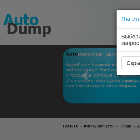
Вы ищ
Выбери
запрос
Скры
→
→
→
Главная
Купить запчасти
Honda
A