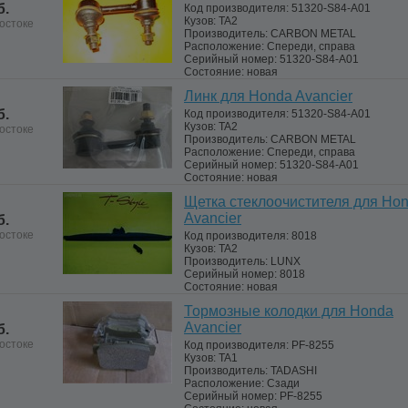
б.
Код производителя:
51320-S84-A01
Кузов:
TA2
остоке
Производитель:
CARBON METAL
Расположение:
Спереди, справа
Серийный номер:
51320-S84-A01
Состояние:
новая
Линк для Honda Avancier
б.
Код производителя:
51320-S84-A01
Кузов:
TA2
остоке
Производитель:
CARBON METAL
Расположение:
Спереди, справа
Серийный номер:
51320-S84-A01
Состояние:
новая
Щетка стеклоочистителя для Ho
Avancier
б.
остоке
Код производителя:
8018
Кузов:
TA2
Производитель:
LUNX
Серийный номер:
8018
Состояние:
новая
Тормозные колодки для Honda
Avancier
б.
остоке
Код производителя:
PF-8255
Кузов:
TA1
Производитель:
TADASHI
Расположение:
Сзади
Серийный номер:
PF-8255