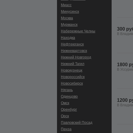
Миасс
Минусинск
Москва
Мурманск
300 ру
Набережные Челны
В Владив
Находка
Нефтеюганск
Нижневартовск
Нижний Новгород
Нижний Тагил
1800 р
В Уссури
Новокузнецк
Новороссийск
Новосибирск
Нягань
Одинцово
1200 р
Омск
В Владив
Оренбург
Орск
Павловский Посад
Пенза