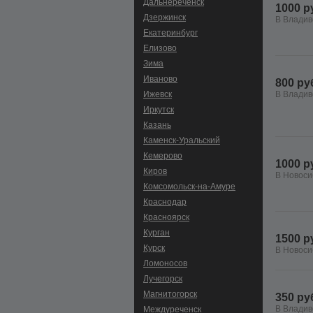
Дальнереченск
1000 р
Дзержинск
В Владив
Екатеринбург
Елизово
Зима
Иваново
800 ру
Ижевск
В Владив
Иркутск
Казань
Каменск-Уральский
Кемерово
1000 р
Киров
В Новоси
Комсомольск-на-Амуре
Краснодар
Красноярск
Курган
1500 р
Курск
В Новоси
Ломоносов
Лучегорск
Магнитогорск
350 ру
В Владив
Междуреченск