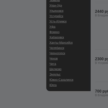
Тюмень
Улан-Удэ
Ульяновск
2440 р
В Владив
Уссурийск
Усть-Илимск
Уфа
Фокино
Хабаровск
Ханты-Мансийск
Челябинск
Черногорск
Чехов
2300 р
В Уссури
Чита
Щелково
Энгельс
Южно-Сахалинск
Юрга
700 ру
В Владив