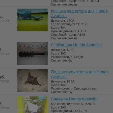
Серийный номер:
37240-PT0-004
Состояние:
новая
Крышка радиатора для Honda
Avancier
б.
остоке
Двигатель:
J30A
Код производителя:
R126
Кузов:
TA4
Производитель:
FUTABA
Серийный номер:
R126
Состояние:
новая
Стойка для Honda Avancier
б.
Двигатель:
F23A
Кузов:
TA2
остоке
Расположение:
Сзади
Состояние:
б/у
Подушка двигателя для Honda
Avancier
уб.
остоке
Двигатель:
F23A
Кузов:
TA2
Расположение:
Спереди, слева
Состояние:
б/у
Линк для Honda Avancier
б.
Код производителя:
SL-6280R
Кузов:
TA3
остоке
Производитель:
555 JPN