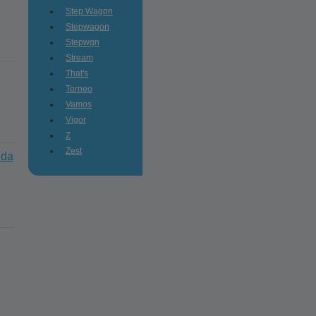
Step Wagon
Stepwagon
Stepwgn
Stream
That's
Torneo
Vamos
Vigor
Z
Zest
nda