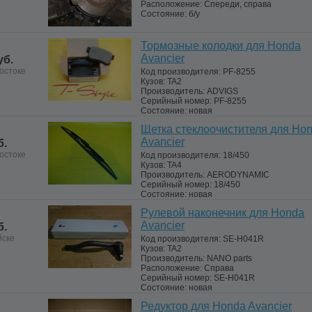
Расположение:
Спереди, справа
Состояние:
б/у
Тормозные колодки для Honda
Avancier
уб.
остоке
Код производителя:
PF-8255
Кузов:
TA2
Производитель:
ADVIGS
Серийный номер:
PF-8255
Состояние:
новая
Щетка стеклоочистителя для Ho
Avancier
б.
остоке
Код производителя:
18/450
Кузов:
TA4
Производитель:
AERODYNAMIC
Серийный номер:
18/450
Состояние:
новая
Рулевой наконечник для Honda
Avancier
б.
йске
Код производителя:
SE-H041R
Кузов:
TA2
Производитель:
NANO parts
Расположение:
Справа
Серийный номер:
SE-H041R
Состояние:
новая
Редуктор для Honda Avancier