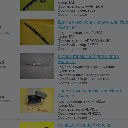
Кузов:
TA1
Производитель:
AVANTECH
Серийный номер:
8018
Состояние:
новая
Щетка стеклоочистителя для Ho
Avancier
б.
остоке
Код производителя:
24/600
Кузов:
TA3
Производитель:
AERODYNAMIC
Серийный номер:
24/600
Состояние:
новая
Шланг тормозной для Honda
Avancier
уб.
йске
Код производителя:
01465S2X000
Кузов:
TA1
Расположение:
Спереди, слева
Серийный номер:
01465S2X000
Состояние:
новая
Тормозные колодки для Honda
Avancier
уб.
остоке
Код производителя:
PF-8255
Кузов:
TA3
Производитель:
ADVIGS
Серийный номер:
PF-8255
Состояние:
новая
Линк для Honda Avancier