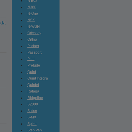
N Box
N360
N-One
NSX
nda
N-WGN
Odyssey
Orthia
Partner
Passport
Pilot
Prelude
Quint
Quint Integra
Quintet
Rafaga
Ridgeline
S2000
Saber
S-MX
Spike
Step Van