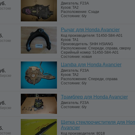
уб.
Двигатель:
F23A
Кузов:
TA2
остоке
Расположение:
Сзади
Состояние:
б/у
Рычаг для Honda Avancier
б.
Код производителя:
51450-S84-A01
Кузов:
TA1
остоке
Производитель:
SHIH HSIANG
Расположение:
Спереди, справа, сверху
Серийный номер:
51450-S84-A01
Состояние:
новая
Цапфа для Honda Avancier
уб.
Двигатель:
F23A
Кузов:
TA2
бирске
Расположение:
Спереди, справа
Состояние:
б/у
Трамблер для Honda Avancier
уб.
Двигатель:
F23A
Состояние:
б/у
бирске
Щетка стеклоочистителя для Ho
Avancier
б.
остоке
Код производителя:
8018