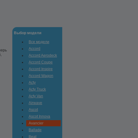
Выбор модели
Все модели
Accord
перь
,
Accord Aerodeck
Accord Coupe
Accord Inspire
Accord Wagon
Acty
Acty Truck
Acty Van
Airwave
Ascot
Ascot Innova
Avancier
Ballade
Beat