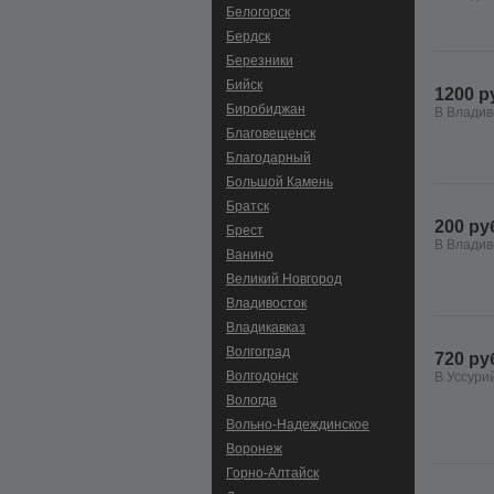
Белогорск
Бердск
Березники
Бийск
1200 р
Биробиджан
В Владив
Благовещенск
Благодарный
Большой Камень
Братск
200 ру
Брест
В Владив
Ванино
Великий Новгород
Владивосток
Владикавказ
Волгоград
720 ру
Волгодонск
В Уссури
Вологда
Вольно-Hадеждинское
Воронеж
Горно-Алтайск