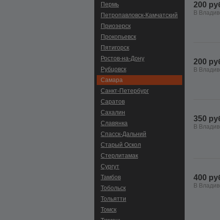
200 ру
Пермь
В Владив
Петропавловск-Камчатский
Приозерск
Прокопьевск
Пятигорск
Ростов-на-Дону
200 ру
Рубцовск
В Владив
Самара
Санкт-Петербург
Саратов
Сахалин
350 ру
Славянка
В Владив
Спасск-Дальний
Старый Оскол
Стерлитамак
Сургут
400 ру
Тамбов
В Владив
Тобольск
Тольятти
Томск