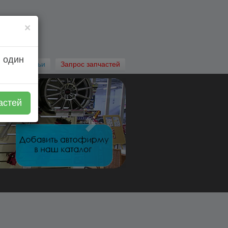
×
 один
Автостатьи
Запрос запчастей
астей