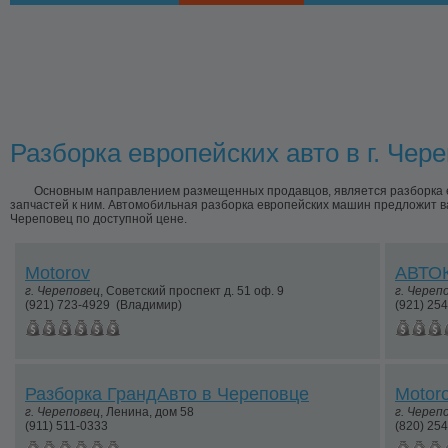
Разборка европейских авто в г. Чер
Основным направлением размещенных продавцов, является разборка е
запчастей к ним. Автомобильная разборка европейских машин предложит ва
Череповец по доступной цене.
Motorov
АВТО
г.
Череповец
,
Советский проспект д. 51 оф. 9
г.
Череп
(921) 723-4929
(Владимир)
(921) 25
Разборка ГрандАвто в Череповце
Motor
г.
Череповец
,
Ленина, дом 58
г.
Череп
(911) 511-0333
(820) 25