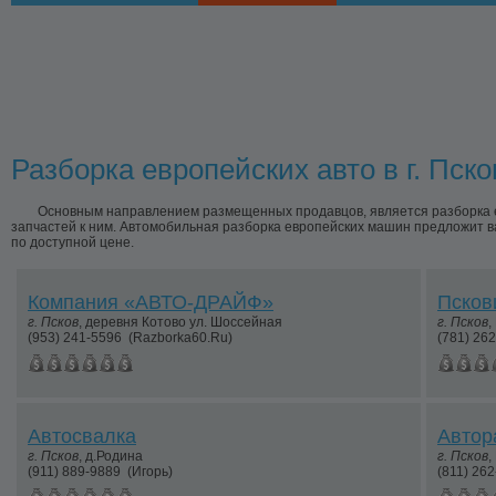
Разборка европейских авто в г. Пско
Основным направлением размещенных продавцов, является разборка ев
запчастей к ним. Автомобильная разборка европейских машин предложит ва
по доступной цене.
Компания «АВТО-ДРАЙФ»
Псков
г.
Псков
,
деревня Котово ул. Шоссейная
г.
Псков
,
(953) 241-5596
(Razborka60.Ru)
(781) 26
Автосвалка
Автор
г.
Псков
,
д.Родина
г.
Псков
,
(911) 889-9889
(Игорь)
(811) 26